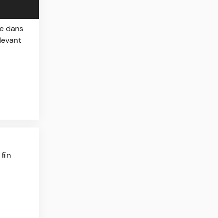
ée dans
devant
 fin