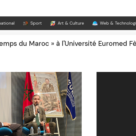
national
Sport
Art & Culture
Web & Technolog
emps du Maroc » à l'Université Euromed F