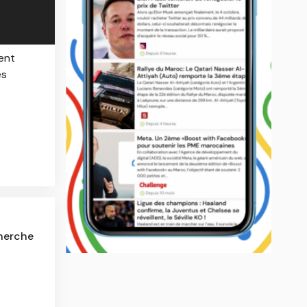
ent
es
cherche