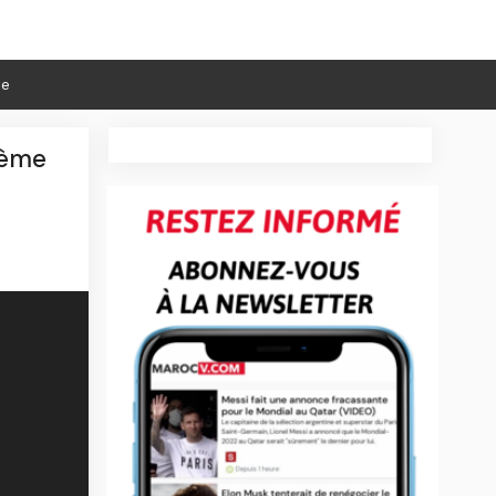
ie
lème