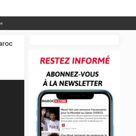
ie
aroc