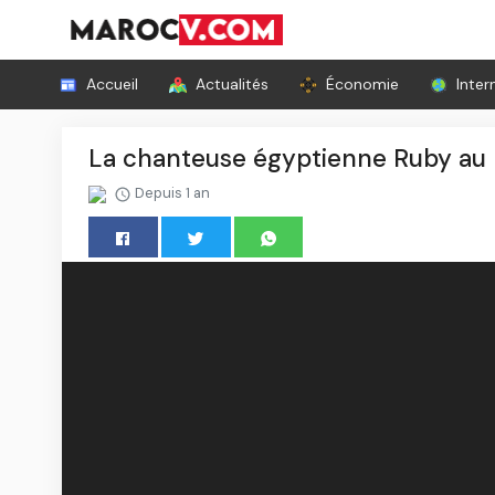
Accueil
Actualités
Économie
Inter
La chanteuse égyptienne Ruby au F
Depuis 1 an