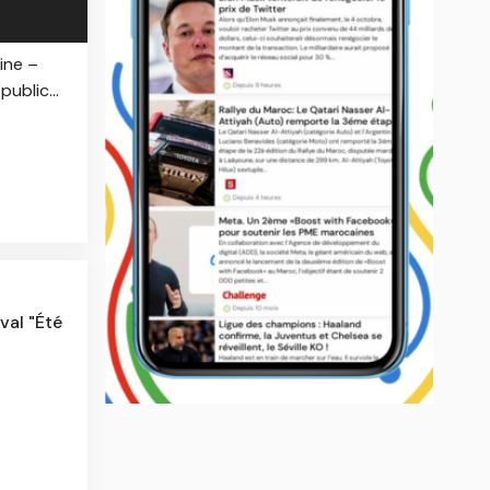
ine –
ublic...
val "Été