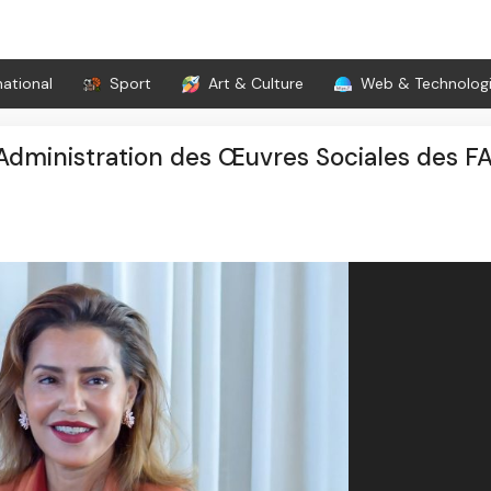
national
Sport
Art & Culture
Web & Technolog
’Administration des Œuvres Sociales des F