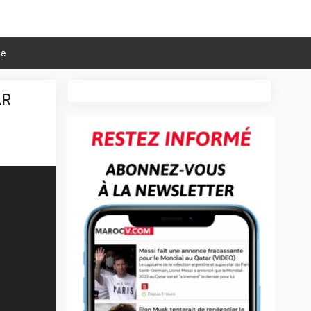
ie
AR