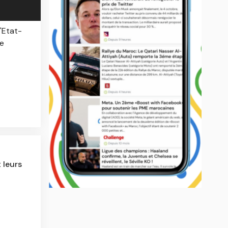
'Etat-
le
 leurs