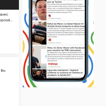
 avec
oposé...
 fin