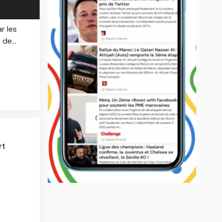
r les
de...
rt