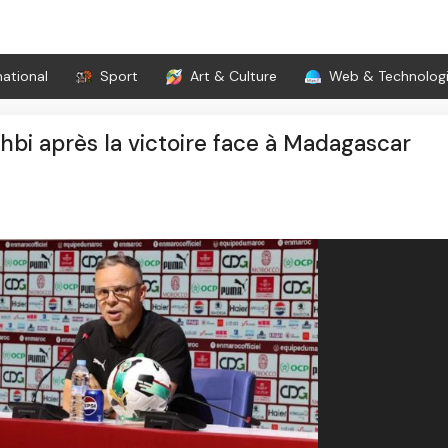
national
Sport
Art & Culture
Web & Technolog
i après la victoire face à Madagascar