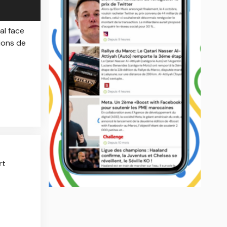
al face
ions de
rt