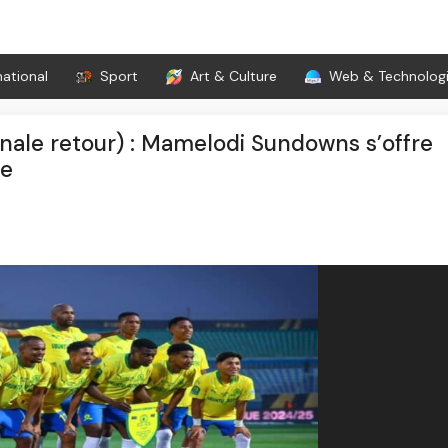
national
Sport
Art & Culture
Web & Technolog
ale retour) : Mamelodi Sundowns s’offre
le