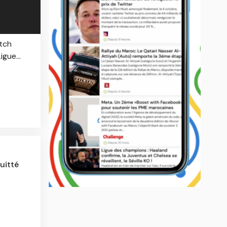
atch
gue...
uitté