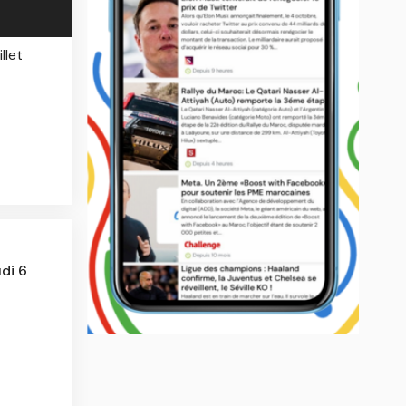
llet
di 6