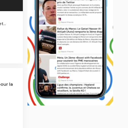
...
our la