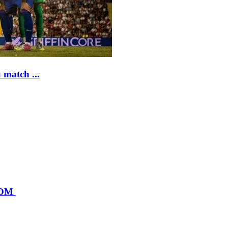
 match ...
l'OM