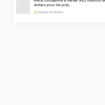
Meta condamné à verser 942 millions d
dollars pour les préj...
Depuis 22 heures