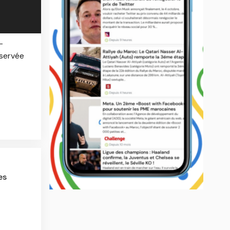
-
éservée
es