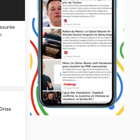
assurée
n
Driss