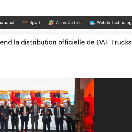
national
Sport
Art & Culture
Web & Technolog
nd la distribution officielle de DAF Trucks