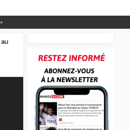
ie
 au